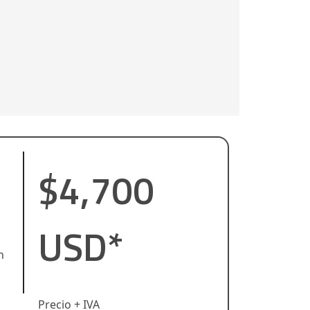
$4,700
USD*
n
Precio + IVA