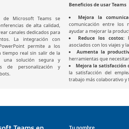
Beneficios de usar Teams
Mejora la comunica
das de Microsoft Teams se
comunicación entre los 
nferencias de alta calidad,
ayudar a mejorar la producti
crear canales dedicados para
Reduce los costos
: 
ntos. La integración con
asociados con los viajes y l
PowerPoint permite a los
Aumenta la producti
tiempo real sin salir de la
herramientas que necesitan
e una solución segura y
Mejora la satisfacción
s de personalización y
la satisfacción del empl
bots.
trabajo más colaborativo y f
soft Teams en
Tu nombre