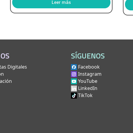
Leer más
IOS
SÍGUENOS
as Digitales
Facebook
ón
Instagram
ación
YouTube
LinkedIn
TikTok