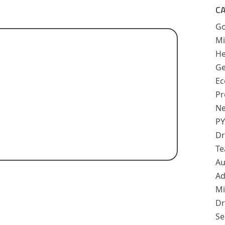
C
Go
Mi
He
Ge
Ec
Pr
Ne
PY
Dr
Te
Au
Ad
Mi
Dr
Se