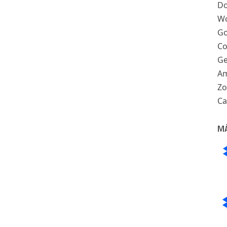
Do
Wo
Go
Co
Ge
Am
Z
Ca
M