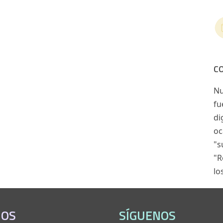
C
Nu
fu
di
oc
"s
"R
lo
IOS
SÍGUENOS