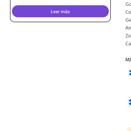
Go
Leer más
Co
Ge
Am
Z
Ca
M