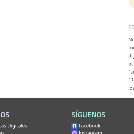
C
Nu
fu
di
oc
"s
"R
lo
IOS
SÍGUENOS
as Digitales
Facebook
ón
Instagram