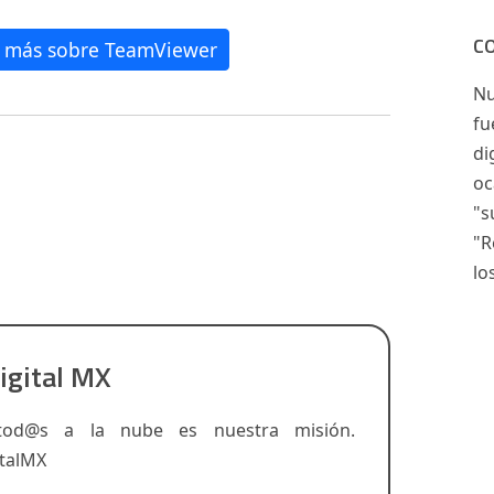
C
er más sobre TeamViewer
Nu
fu
di
oc
"s
"R
lo
igital MX
tod@s a la nube es nuestra misión.
talMX