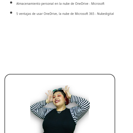
Almacenamiento personal en la nube de OneDrive - Microsoft
5 ventajas de usar OneDrive, la nube de Microsoft 365 - Nubedigital