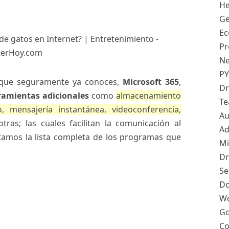
He
Ge
Ec
Pr
Ne
PY
o que seguramente ya conoces,
Microsoft 365
,
Dr
rramientas adicionales
como
almacenamiento
Te
, mensajería instantánea, videoconferencia,
Au
otras; las cuales facilitan la comunicación al
Ad
ntamos la lista completa de los programas que
Mi
Dr
Se
Do
Wo
Go
Co