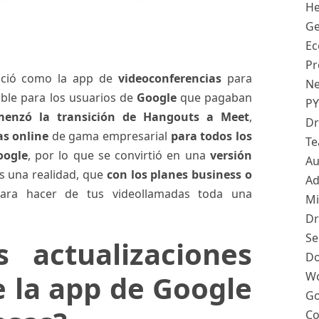
He
Ge
Ec
Pr
nició como la app de
videoconferencias
para
Ne
ble para los usuarios de
Google
que pagaban
PY
omenzó la transición de Hangouts a Meet
,
Dr
as online
de gama empresarial
para todos los
Te
oogle
, por lo que se convirtió en una
versión
Au
s una realidad, que
con los planes business o
Ad
ara hacer de tus videollamadas toda una
Mi
Dr
Se
s actualizaciones
Do
e la app de Google
Wo
Go
Co