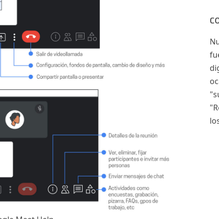
C
Nu
fu
di
oc
"s
"R
lo